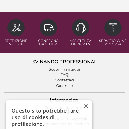
SPEDIZIONE
CONSEGNA
ASSISTENZA
SERVIZIO WINE
VELOCE
GRATUITA
DEDICATA
ADVISOR
SVINANDO PROFESSIONAL
Scopri i vantaggi
FAQ
Contattaci
Garanzie
Informazioni
×
Condizioni di vendita
Questo sito potrebbe fare
Diritto di recesso
uso di cookies di
Informativa Privacy Web
profilazione.
Dichiarazione dei cookies