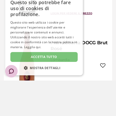
Questo sito potrebbe fare
uso di cookies di
profilazione.
LOGIN PER VEDERE IL PREZZO
Questo sito web utilizza i cookie per
migliorare l'esperienza dell'utente e
personalizzare contenuti e annunci.
Utilizzando il nostro sito web accetti tutti i
cookie in conformità con la nostra politica in
Franciacorta DOCG Brut
materia.
Leggila qui.
Rosé
ACCETTA TUTTO
Lombardia
MOSTRA DETTAGLI
STRETTAMENTE NECESSARIO
LOGIN PER VEDERE IL PREZZO
PRESTAZIONE
TARGETING
FUNZIONALITÀ
Franciacorta Docg Brut
NON CLASSIFICATI