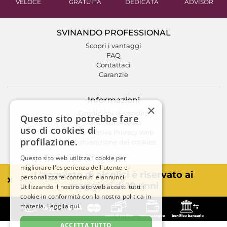
VELOCE
GRATUITA
DEDICATA
ADVISOR
SVINANDO PROFESSIONAL
Scopri i vantaggi
FAQ
Contattaci
Garanzie
Informazioni
×
Condizioni di vendita
Questo sito potrebbe fare
Diritto di recesso
uso di cookies di
Informativa Privacy Web
profilazione.
Dichiarazione dei cookies
Questo sito web utilizza i cookie per
migliorare l'esperienza dell'utente e
L'acquisto di alcolici è riservato ai
personalizzare contenuti e annunci.
maggiori di 18 anni
Utilizzando il nostro sito web accetti tutti i
cookie in conformità con la nostra politica in
materia.
Leggila qui.
ACCETTA TUTTO