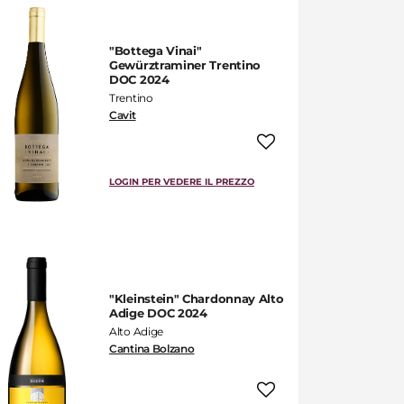
"Bottega Vinai"
Gewürztraminer Trentino
DOC 2024
Trentino
Cavit
LOGIN PER VEDERE IL PREZZO
"Kleinstein" Chardonnay Alto
Adige DOC 2024
Alto Adige
Cantina Bolzano