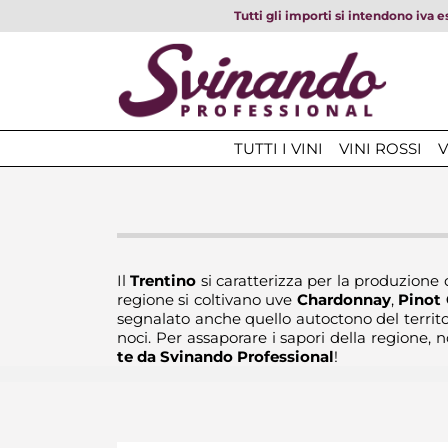
Tutti gli importi si intendono iva e
TUTTI I VINI
VINI ROSSI
V
Il
Trentino
si caratterizza per la produzione d
regione si coltivano uve
Chardonnay
,
Pinot 
segnalato anche quello autoctono del territo
noci. Per assaporare i sapori della regione, 
te da Svinando Professional
!