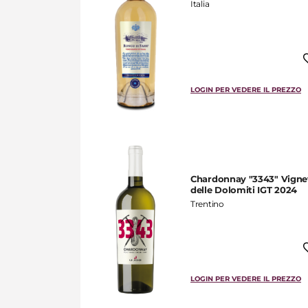
Italia
LOGIN PER VEDERE IL PREZZO
Chardonnay "3343" Vigne
delle Dolomiti IGT 2024
Trentino
LOGIN PER VEDERE IL PREZZO