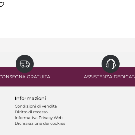
CONSEGNA GRATUITA
ASSISTENZA DEDICAT
Informazioni
Condizioni di vendita
Diritto di recesso
Informativa Privacy Web
Dichiarazione dei cookies