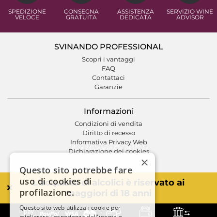
SPEDIZIONE
CONSEGNA
ASSISTENZA
SERVIZIO WINE
VELOCE
GRATUITA
DEDICATA
ADVISOR
SVINANDO PROFESSIONAL
Scopri i vantaggi
FAQ
Contattaci
Garanzie
Informazioni
Condizioni di vendita
Diritto di recesso
Informativa Privacy Web
Dichiarazione dei cookies
×
Questo sito potrebbe fare
uso di cookies di
L'acquisto di alcolici è riservato ai
profilazione.
maggiori di 18 anni
Questo sito web utilizza i cookie per
migliorare l'esperienza dell'utente e