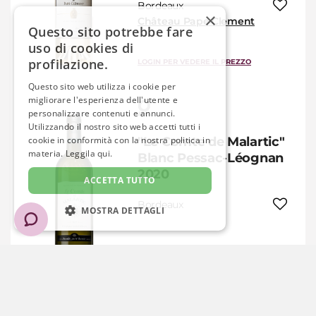
Bordeaux
×
Château Pape Clement
Questo sito potrebbe fare
uso di cookies di
profilazione.
LOGIN PER VEDERE IL PREZZO
Questo sito web utilizza i cookie per
migliorare l'esperienza dell'utente e
personalizzare contenuti e annunci.
Utilizzando il nostro sito web accetti tutti i
cookie in conformità con la nostra politica in
"Le Comte de Malartic"
materia.
Leggila qui.
Blanc Pessac-Léognan
2020
ACCETTA TUTTO
Bordeaux
MOSTRA DETTAGLI
STRETTAMENTE NECESSARIO
LOGIN PER VEDERE IL PREZZO
PRESTAZIONE
TARGETING
FUNZIONALITÀ