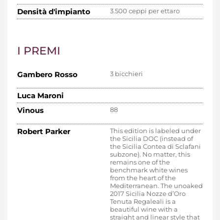
Densità d'impianto
3.500 ceppi per ettaro
I PREMI
Gambero Rosso
3 bicchieri
Luca Maroni
Vinous
88
Robert Parker
This edition is labeled under
the Sicilia DOC (instead of
the Sicilia Contea di Sclafani
subzone). No matter, this
remains one of the
benchmark white wines
from the heart of the
Mediterranean. The unoaked
2017 Sicilia Nozze d’Oro
Tenuta Regaleali is a
beautiful wine with a
straight and linear style that