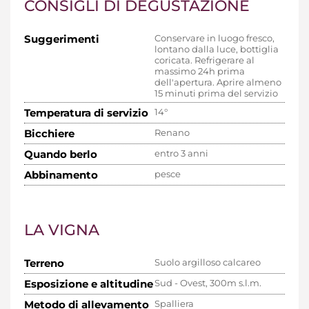
CONSIGLI DI DEGUSTAZIONE
Suggerimenti
Conservare in luogo fresco,
lontano dalla luce, bottiglia
coricata. Refrigerare al
massimo 24h prima
dell'apertura. Aprire almeno
15 minuti prima del servizio
Temperatura di servizio
14°
Bicchiere
Renano
Quando berlo
entro 3 anni
Abbinamento
pesce
LA VIGNA
Terreno
Suolo argilloso calcareo
Esposizione e altitudine
Sud - Ovest, 300m s.l.m.
Metodo di allevamento
Spalliera