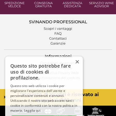
SPEDIZIONE
CONSEGNA
ASSISTENZA
SERVIZIO WINE
VELOCE
GRATUITA
DEDICATA
ADVISOR
SVINANDO PROFESSIONAL
Scopri i vantaggi
FAQ
Contattaci
Garanzie
Informazioni
×
Condizioni di vendita
Questo sito potrebbe fare
Diritto di recesso
uso di cookies di
Informativa Privacy Web
profilazione.
Dichiarazione dei cookies
Questo sito web utilizza i cookie per
migliorare l'esperienza dell'utente e
L'acquisto di alcolici è riservato ai
personalizzare contenuti e annunci.
maggiori di 18 anni
Utilizzando il nostro sito web accetti tutti i
cookie in conformità con la nostra politica in
materia.
Leggila qui.