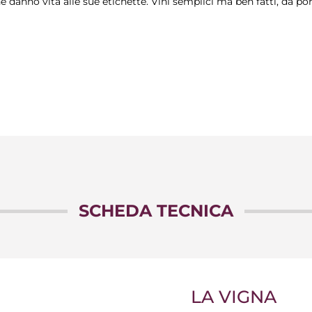
he danno vita alle sue etichette. Vini semplici ma ben fatti, da por
SCHEDA TECNICA
LA VIGNA