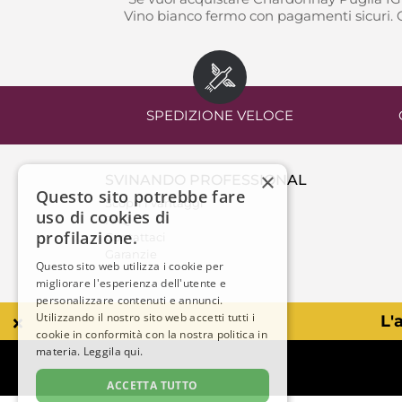
Vino bianco fermo con pagamenti sicuri. O
SPEDIZIONE VELOCE
×
SVINANDO PROFESSIONAL
Questo sito potrebbe fare
Scopri i vantaggi
uso di cookies di
FAQ
profilazione.
Contattaci
Garanzie
Questo sito web utilizza i cookie per
migliorare l'esperienza dell'utente e
personalizzare contenuti e annunci.
Utilizzando il nostro sito web accetti tutti i
L'
cookie in conformità con la nostra politica in
materia.
Leggila qui.
ACCETTA TUTTO