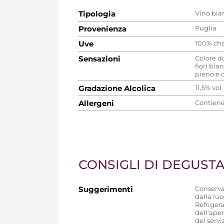
Tipologia
Vino bia
Provenienza
Puglia
Uve
100% ch
Sensazioni
Colore do
fiori bia
pieno e 
Gradazione Alcolica
11,5% vol
Allergeni
Contiene 
CONSIGLI DI DEGUST
Suggerimenti
Conserva
dalla luc
Refriger
dell'aper
del servi