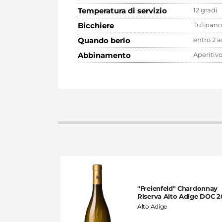
Temperatura di servizio
12 gradi
Bicchiere
Tulipan
Quando berlo
entro 2 a
Abbinamento
Aperitiv
Tour"
"Freienfeld" Chardonnay
ollio DOC 2020
Riserva Alto Adige DOC 2
lia
Alto Adige