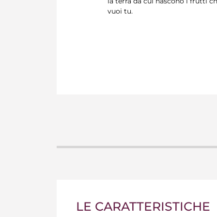
la terra da cui nascono i frutti c
vuoi tu.
LE CARATTERISTICHE