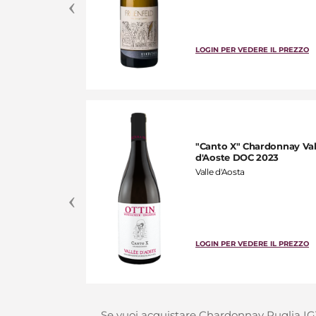
E IL PREZZO
LOGIN PER VEDERE IL PREZZO
ng Fog
"Canto X" Chardonnay Val
2023
d'Aoste DOC 2023
Valle d'Aosta
s
E IL PREZZO
LOGIN PER VEDERE IL PREZZO
Se vuoi acquistare Chardonnay Puglia IGT 2