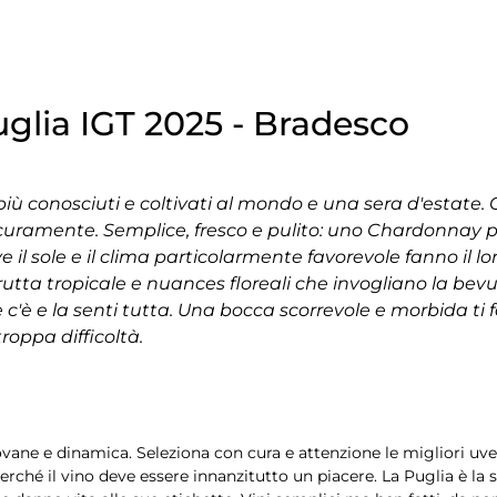
lia IGT 2025 - Bradesco
 più conosciuti e coltivati al mondo e una sera d'estate
sicuramente. Semplice, fresco e pulito: uno Chardonnay 
ve il sole e il clima particolarmente favorevole fanno il lo
 frutta tropicale e nuances floreali che invogliano la b
e c'è e la senti tutta. Una bocca scorrevole e morbida ti f
roppa difficoltà.
vane e dinamica. Seleziona con cura e attenzione le migliori uve 
rché il vino deve essere innanzitutto un piacere. La Puglia è la 