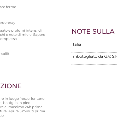
nco fermo
ardonnay
NOTE SULLA
rato e profumi intensi di
nchi e note di miele. Sapore
complesso.
Italia
solfiti
Imbottigliato da G.V. S.P
AZIONE
re in luogo fresco, lontano
e, bottiglia in piedi.
are al massimo 24h prima
tura. Aprire 5 minuti prima
zio