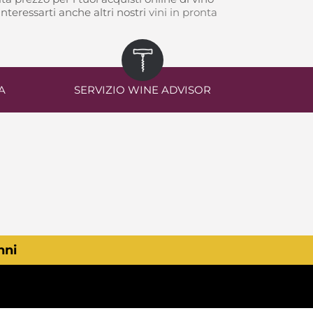
teressarti anche altri nostri
vini in pronta
A
SERVIZIO WINE ADVISOR
nni