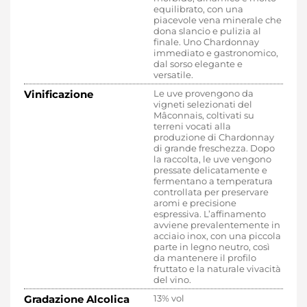
equilibrato, con una
piacevole vena minerale che
dona slancio e pulizia al
finale. Uno Chardonnay
immediato e gastronomico,
dal sorso elegante e
versatile.
Vinificazione
Le uve provengono da
vigneti selezionati del
Mâconnais, coltivati su
terreni vocati alla
produzione di Chardonnay
di grande freschezza. Dopo
la raccolta, le uve vengono
pressate delicatamente e
fermentano a temperatura
controllata per preservare
aromi e precisione
espressiva. L’affinamento
avviene prevalentemente in
acciaio inox, con una piccola
parte in legno neutro, così
da mantenere il profilo
fruttato e la naturale vivacità
del vino.
Gradazione Alcolica
13% vol