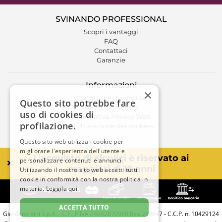
SVINANDO PROFESSIONAL
Scopri i vantaggi
FAQ
Contattaci
Garanzie
Informazioni
×
Condizioni di vendita
Questo sito potrebbe fare
Diritto di recesso
uso di cookies di
Informativa Privacy Web
profilazione.
Dichiarazione dei cookies
Questo sito web utilizza i cookie per
migliorare l'esperienza dell'utente e
L'acquisto di alcolici è riservato ai
personalizzare contenuti e annunci.
maggiori di 18 anni
Utilizzando il nostro sito web accetti tutti i
cookie in conformità con la nostra politica in
materia.
Leggila qui.
ACCETTA TUTTO
Giordano Vini S.p.A. - C.F., P.IVA 04642870960 Rea 269847 - C.C.P. n. 10429124