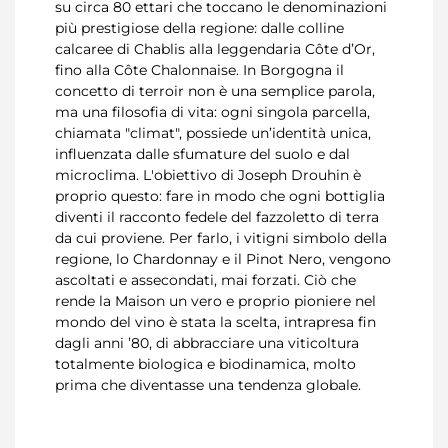
su circa 80 ettari che toccano le denominazioni
più prestigiose della regione: dalle colline
calcaree di Chablis alla leggendaria Côte d’Or,
fino alla Côte Chalonnaise. In Borgogna il
concetto di terroir non è una semplice parola,
ma una filosofia di vita: ogni singola parcella,
chiamata "climat", possiede un’identità unica,
influenzata dalle sfumature del suolo e dal
microclima. L'obiettivo di Joseph Drouhin è
proprio questo: fare in modo che ogni bottiglia
diventi il racconto fedele del fazzoletto di terra
da cui proviene. Per farlo, i vitigni simbolo della
regione, lo Chardonnay e il Pinot Nero, vengono
ascoltati e assecondati, mai forzati. Ciò che
rende la Maison un vero e proprio pioniere nel
mondo del vino è stata la scelta, intrapresa fin
dagli anni ’80, di abbracciare una viticoltura
totalmente biologica e biodinamica, molto
prima che diventasse una tendenza globale.