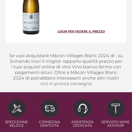
LOGIN PER VEDERE IL PREZZO
Se vuoi acquistare Mâcon-Villages Blanc 2024 di , su
Svinando trovi il miglior rapporto qualità prezzo per
i tuoi acquisti online di vino Vino bianco fermo con
pagamenti sicuri. Oltre a Mâcon-Villages Blanc
2024 di potrebbero interessarti anche altri nostri
vini in pronta consegna
SPEDIZIONE
CONSEGNA
ASSISTENZA
SERVIZIO WINE
VELOCE
GRATUITA
DEDICATA
ADVISOR