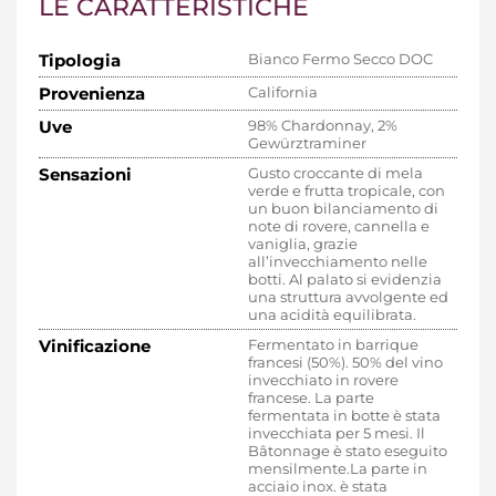
LE CARATTERISTICHE
Tipologia
Bianco Fermo Secco DOC
Provenienza
California
Uve
98% Chardonnay, 2%
Gewürztraminer
Sensazioni
Gusto croccante di mela
verde e frutta tropicale, con
un buon bilanciamento di
note di rovere, cannella e
vaniglia, grazie
all’invecchiamento nelle
botti. Al palato si evidenzia
una struttura avvolgente ed
una acidità equilibrata.
Vinificazione
Fermentato in barrique
francesi (50%). 50% del vino
invecchiato in rovere
francese. La parte
fermentata in botte è stata
invecchiata per 5 mesi. Il
Bâtonnage è stato eseguito
mensilmente.La parte in
acciaio inox. è stata