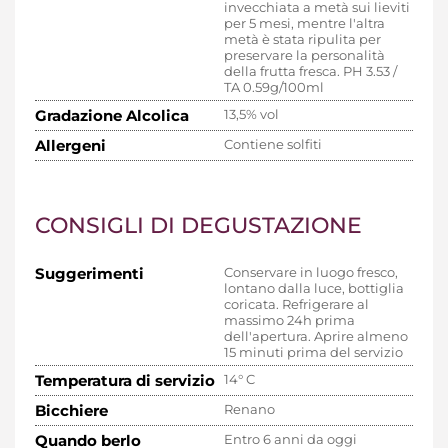
invecchiata a metà sui lieviti
per 5 mesi, mentre l'altra
metà è stata ripulita per
preservare la personalità
della frutta fresca. PH 3.53 /
TA 0.59g/100ml
Gradazione Alcolica
13,5% vol
Allergeni
Contiene solfiti
CONSIGLI DI DEGUSTAZIONE
Suggerimenti
Conservare in luogo fresco,
lontano dalla luce, bottiglia
coricata. Refrigerare al
massimo 24h prima
dell'apertura. Aprire almeno
15 minuti prima del servizio
Temperatura di servizio
14° C
Bicchiere
Renano
Quando berlo
Entro 6 anni da oggi