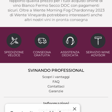
rapporto qualità prezzo per i tuoi acquisti online di
vino Bianco Fermo Secco DOC con pagamenti
sicuri. Oltre a Wente Morning Fog Chardonnay 2023
di Wente Vineyards potrebbero interessarti anche
altri nostri
vini in pronta consegna
SPEDIZIONE
CONSEGNA
ASSISTENZA
SERVIZIO WINE
VELOCE
GRATUITA
DEDICATA
ADVISOR
SVINANDO PROFESSIONAL
Scopri i vantaggi
FAQ
Contattaci
Garanzie
Informazioni
×
Condizioni di vendita