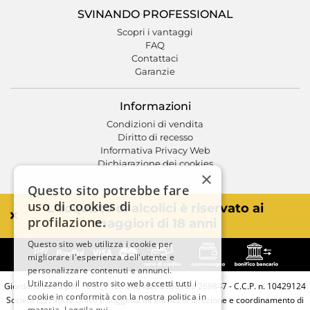
SVINANDO PROFESSIONAL
Scopri i vantaggi
FAQ
Contattaci
Garanzie
Informazioni
Condizioni di vendita
Diritto di recesso
Informativa Privacy Web
Dichiarazione dei cookies
×
Questo sito potrebbe fare
uso di cookies di
L'acquisto di alcolici è riservato ai
profilazione.
maggiori di 18 anni
Questo sito web utilizza i cookie per
migliorare l'esperienza dell'utente e
personalizzare contenuti e annunci.
Utilizzando il nostro sito web accetti tutti i
Giordano Vini S.p.A. - C.F., P.IVA 04642870960 Rea 269847 - C.C.P. n. 10429124
cookie in conformità con la nostra politica in
Società con Socio Unico e soggetta all'attività di direzione e coordinamento di
materia.
Leggila qui.