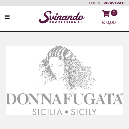
LOGIN
|
REGISTRATI
0
€
0,00