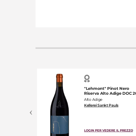
inot Nero Alto
"Lehmont" Pinot Nero
serva 2021
Riserva Alto Adige DOC 2
dige
Alto Adige
Kellerei Sankt Pauls
E IL PREZZO
LOGIN PER VEDERE IL PREZZO