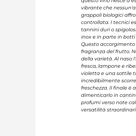
questo vino riesce a
vibrante che nessun'a
grappoli biologici af
controllata. I tecnici
tannini duri o spigolos
inox e in parte in bott
Questo accorgimento se
fragranza del frutto. N
della varietà. Al naso 
fresca, lampone e ribe
violetta e una sottile t
incredibilmente scorrev
freschezza. Il finale 
dimenticarlo in cantin
profumi verso note cal
versatilità straordinari