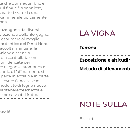
za che dona equilibrio e
à. Il finale è armonioso,
caratterizzato da una
nota minerale tipicamente
ona.
rovengono da diversi
LA VIGNA
selezionati della Borgogna,
r esprimere al meglio il
 autentico del Pinot Nero.
Terreno
raccolta manuale, la
zione avviene a
ura controllata con
Esposizione e altitudi
oni delicate per
re eleganza aromatica e
Metodo di allevament
annica. L’affinamento si
 parte in acciaio e in parte
di rovere francese, con
 moderato di legno nuovo,
mantenere freschezza e
spressiva del frutto.
NOTE SULLA
solfiti
Francia