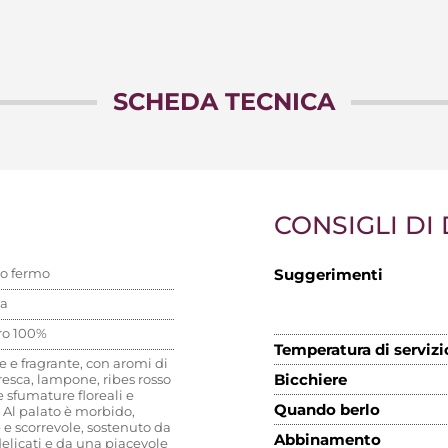
SCHEDA TECNICA
CONSIGLI DI
so fermo
Suggerimenti
a
ro 100%
Temperatura di servizi
e e fragrante, con aromi di
Bicchiere
fresca, lampone, ribes rosso
 sfumature floreali e
Quando berlo
 Al palato è morbido,
 e scorrevole, sostenuto da
Abbinamento
elicati e da una piacevole