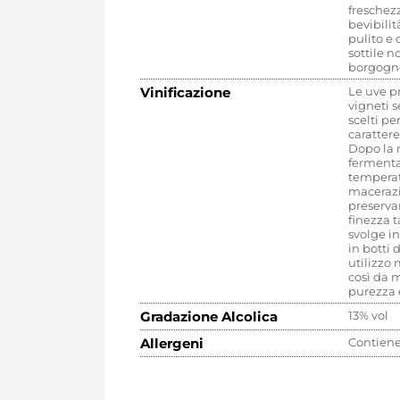
freschez
bevibilit
pulito e 
sottile 
borgogn
Vinificazione
Le uve p
vigneti 
scelti pe
carattere
Dopo la 
fermenta
temperat
macerazi
preserva
finezza t
svolge in
in botti 
utilizzo
così da 
purezza e
Gradazione Alcolica
13% vol
Allergeni
Contiene 