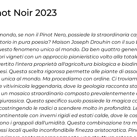
ot Noir 2023
mondo, se non il Pinot Nero, possiede la straordinaria ca
ritorio in pura poesia? Maison Joseph Drouhin con il s
questo fenomeno unico al mondo. Da ben quattro genera
ri vigneti con un approccio pionieristico volto alla totale
ertito l'intera proprietà all'agricoltura biologica e bio
tesi. Questa scelta rigorosa permette alle piante di asso
a unica al mondo. Ma procediamo con ordine. Ci troviam
vitivinicola leggendaria, dove la geologia racconta stor
ui è un mosaico straordinario composto prevalentemente
ra giurassica. Questo specifico suolo possiede la magica c
i, costringendo le radici a scendere molto in profondità. L
tinentale con inverni rigidi ed estati calde, dove le co
ono i grappoli dall'umidità. Questa combinazione tra m
ssi locali quella inconfondibile finezza aristocratica. Pin