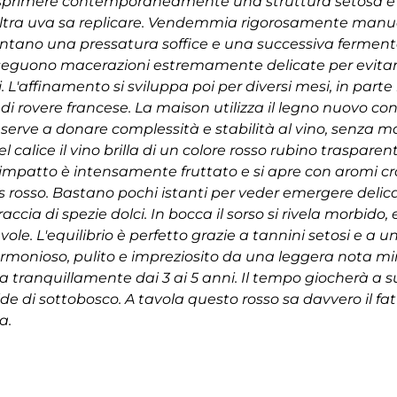
 esprimere contemporaneamente una struttura setosa e
ltra uva sa replicare. Vendemmia rigorosamente manual
frontano una pressatura soffice e una successiva ferme
 eseguono macerazioni estremamente delicate per evitare
i. L'affinamento si sviluppa poi per diversi mesi, in parte
i di rovere francese. La maison utilizza il legno nuovo 
rve a donare complessità e stabilità al vino, senza ma
el calice il vino brilla di un colore rosso rubino trasparen
l'impatto è intensamente fruttato e si apre con aromi cro
s rosso. Bastano pochi istanti per veder emergere delic
raccia di spezie dolci. In bocca il sorso si rivela morbido,
ole. L'equilibrio è perfetto grazie a tannini setosi e a 
è armonioso, pulito e impreziosito da una leggera nota mi
a tranquillamente dai 3 ai 5 anni. Il tempo giocherà a s
de di sottobosco. A tavola questo rosso sa davvero il f
a.