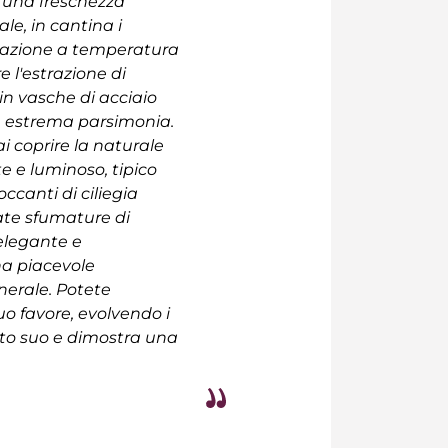
 una freschezza
e, in cantina i
ntazione a temperatura
 l'estrazione di
 in vasche di acciaio
con estrema parsimonia.
i coprire la naturale
te e luminoso, tipico
ccanti di ciliegia
ate sfumature di
 elegante e
una piacevole
nerale. Potete
uo favore, evolvendo i
atto suo e dimostra una