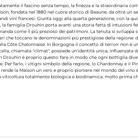
mente il fascino senza tempo, la finezza e la straordinaria com
son, fondata nel 1880 nel cuore storico di Beaune, da oltre un s
ndi vini francesi. Giunta oggi alla quarta generazione, con la qui
 la famiglia Drouhin porta avanti una storia fatta di intuizioni fel
manda come il più prezioso dei patrimoni. La tenuta si sviluppa 
tari che toccano le denominazioni più prestigiose della regione: da
 alla Côte Chalonnaise. In Borgogna il concetto di terroir non è 
rcella, chiamata "climat", possiede un’identità unica, influenzata 
h Drouhin è proprio questo: fare in modo che ogni bottiglia diven
ne. Per farlo, i vitigni simbolo della regione, lo Chardonnay e il 
 rende la Maison un vero e proprio pioniere nel mondo del vino è s
na viticoltura totalmente biologica e biodinamica, molto prima 