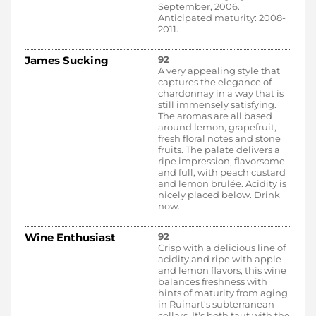
September, 2006.
Anticipated maturity: 2008-
2011.
James Sucking
92
A very appealing style that
captures the elegance of
chardonnay in a way that is
still immensely satisfying.
The aromas are all based
around lemon, grapefruit,
fresh floral notes and stone
fruits. The palate delivers a
ripe impression, flavorsome
and full, with peach custard
and lemon brulée. Acidity is
nicely placed below. Drink
now.
Wine Enthusiast
92
Crisp with a delicious line of
acidity and ripe with apple
and lemon flavors, this wine
balances freshness with
hints of maturity from aging
in Ruinart's subterranean
cellars. It's both taut with the