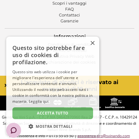
Scopri i vantaggi
FAQ
Contattaci
Garanzie
Informazioni
×
Condizioni di vendita
Questo sito potrebbe fare
Diritto di recesso
uso di cookies di
Informativa Privacy Web
profilazione.
Dichiarazione dei cookies
Questo sito web utilizza i cookie per
migliorare l'esperienza dell'utente e
L'acquisto di alcolici è riservato ai
personalizzare contenuti e annunci.
maggiori di 18 anni
Utilizzando il nostro sito web accetti tutti i
cookie in conformità con la nostra politica in
materia.
Leggila qui.
ACCETTA TUTTO
Giordano Vini S.p.A. - C.F., P.IVA 04642870960 Rea 269847 - C.C.P. n. 10429124
Società con Socio Unico e soggetta all'attività di direzione e coordinamento di
MOSTRA DETTAGLI
Italian Wine Brands S.p.A.
Per assistenza e info > 0173 55 05 50 |
assistenza.pro@svinando.com
STRETTAMENTE NECESSARIO