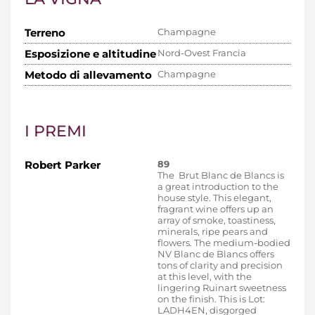
Terreno
Champagne
Esposizione e altitudine
Nord-Ovest Francia
Metodo di allevamento
Champagne
I PREMI
Robert Parker
89
The Brut Blanc de Blancs is
a great introduction to the
house style. This elegant,
fragrant wine offers up an
array of smoke, toastiness,
minerals, ripe pears and
flowers. The medium-bodied
NV Blanc de Blancs offers
tons of clarity and precision
at this level, with the
lingering Ruinart sweetness
on the finish. This is Lot:
LADH4EN, disgorged