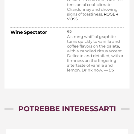
tension of cool-climate
Chardonnay and showing
signs of toastiness.
ROGER
VOSS
Wine Spectator
92
A strong whiff of graphite
turns quickly to vanilla and
coffee flavors on the palate,
with a candied citrus accent.
Delicate and detailed, with a
firmness on the lingering
aftertaste of vanilla and
lemon. Drink now.
— BS
POTREBBE INTERESSARTI